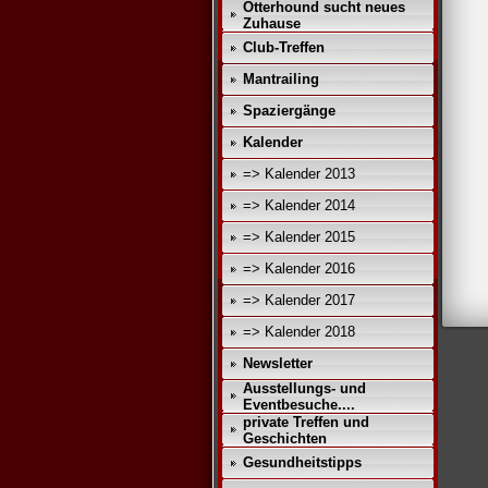
Otterhound sucht neues
Zuhause
Club-Treffen
Mantrailing
Spaziergänge
Kalender
=> Kalender 2013
=> Kalender 2014
=> Kalender 2015
=> Kalender 2016
=> Kalender 2017
=> Kalender 2018
Newsletter
Ausstellungs- und
Eventbesuche....
private Treffen und
Geschichten
Gesundheitstipps