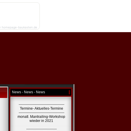
y homepage-baukasten.de
News - News - News
---------------------------------------
Termine- Aktuelles-Termine
---------------------------------------
monatl. Mantrailing-Workshop
wieder in 2021
--------------------------