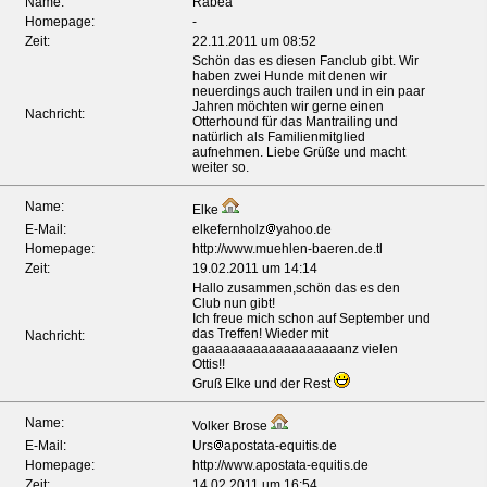
Name:
Rabea
Homepage:
-
Zeit:
22.11.2011 um 08:52
Schön das es diesen Fanclub gibt. Wir
haben zwei Hunde mit denen wir
neuerdings auch trailen und in ein paar
Jahren möchten wir gerne einen
Nachricht:
Otterhound für das Mantrailing und
natürlich als Familienmitglied
aufnehmen. Liebe Grüße und macht
weiter so.
Name:
Elke
E-Mail:
elkefernholz
yahoo.de
Homepage:
http://www.muehlen-baeren.de.tl
Zeit:
19.02.2011 um 14:14
Hallo zusammen,schön das es den
Club nun gibt!
Ich freue mich schon auf September und
das Treffen! Wieder mit
Nachricht:
gaaaaaaaaaaaaaaaaaaanz vielen
Ottis!!
Gruß Elke und der Rest
Name:
Volker Brose
E-Mail:
Urs
apostata-equitis.de
Homepage:
http://www.apostata-equitis.de
Zeit:
14.02.2011 um 16:54