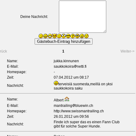
Deine Nachricht:
rück
1
Weiter->
Name:
jukka.kinnunen
E-Mail:
saukkokoira
netti.fi
Homepage:
-
Zeit:
07.04.2012 um 08:17
terveisiä suomesta,meillä on yksi
Nachricht:
saukkokoira saku
Name:
Albert
E-Mail:
mantrailing
bluewin.ch
Homepage:
http://www.swissmantrailing.ch
Zeit:
26.01.2012 um 09:56
Finde ich super das es einen Fann Club
Nachricht:
gibt für solche Super Hunde.