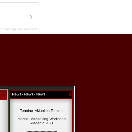
y homepage-baukasten.de
News - News - News
---------------------------------------
Termine- Aktuelles-Termine
---------------------------------------
monatl. Mantrailing-Workshop
wieder in 2021
--------------------------