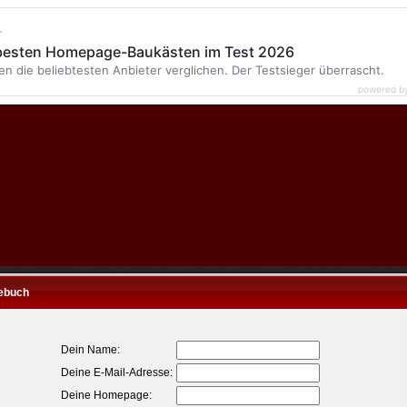
r
 besten Homepage-Baukästen im Test 2026
en die beliebtesten Anbieter verglichen. Der Testsieger überrascht.
powered b
ebuch
Dein Name:
Deine E-Mail-Adresse:
Deine Homepage: