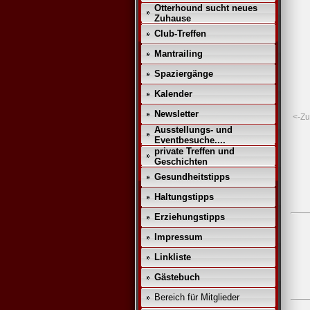
Otterhound sucht neues
Zuhause
Club-Treffen
Mantrailing
Spaziergänge
Kalender
Newsletter
<-Zu
Ausstellungs- und
Eventbesuche....
private Treffen und
Geschichten
Gesundheitstipps
Haltungstipps
Erziehungstipps
Impressum
Linkliste
Gästebuch
Bereich für Mitglieder